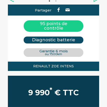
Partager
95 points de
contrôle
Diagnostic batterie
Garantie 6 mois
ou 7500km
RENAULT ZOE INTENS
*
9 990
€ TTC